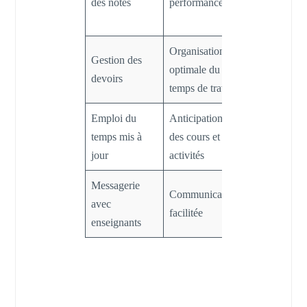
des notes
performances
selon les
résultats
Organisation
Réduction d
Gestion des
optimale du
stress lié aux
devoirs
temps de travail
échéances
Emploi du
Anticipation
Meilleure
temps mis à
des cours et
préparation
jour
activités
quotidienne
Messagerie
Clarification
Communication
avec
rapide des
facilitée
enseignants
questions