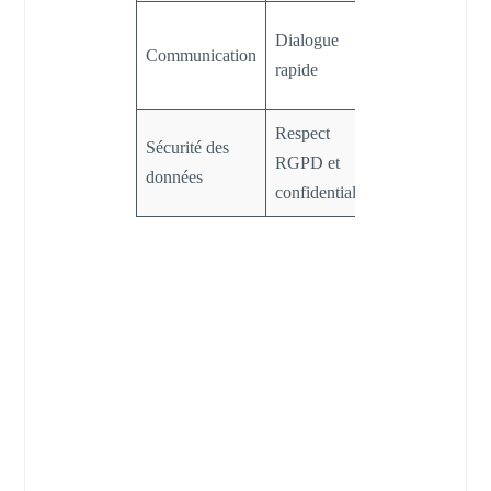
Résolution
Dialogue
Communication
proactive des
rapide
problèmes
Respect
Confiance
Sécurité des
RGPD et
accrue dans la
données
confidentialité
plateforme