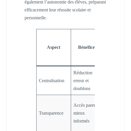
également l’autonomie des élèves, préparant
efficacement leur réussite scolaire et
personnelle.
Conséquence
pour la
Aspect
Bénéfice
communauté
scolaire
Réduction
Gestion
Centralisation
erreur et
simplifiée et
doublons
fiable
Suivi régulier
Accès parents
et
Transparence
mieux
collaboration
informés
renforcée