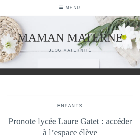
Skip
MENU
to
content
MAMAN MATERNE
BLOG MATERNITÉ
—
ENFANTS
—
Pronote lycée Laure Gatet : accéder
à l’espace élève