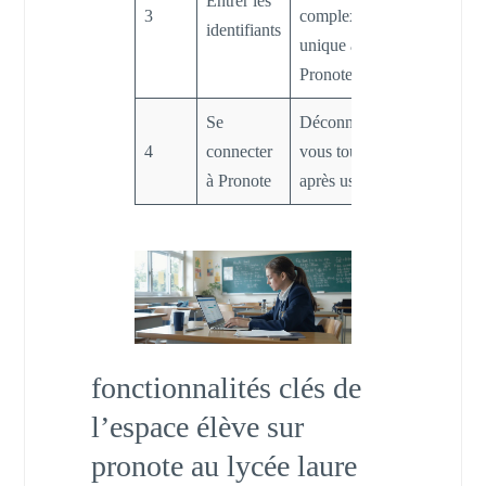
Entrer les
3
complexe,
identifiants
unique à
Pronote
Se
Déconnectez-
4
connecter
vous toujours
à Pronote
après usage
fonctionnalités clés de
l’espace élève sur
pronote au lycée laure