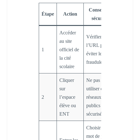
Conseil de
Étape
Action
sécurité
Accéder
Vérifier
au site
l’URL pour
1
officiel de
éviter les sites
la cité
frauduleux
scolaire
Cliquer
Ne pas
sur
utiliser de
2
l’espace
réseaux
élève ou
publics non
ENT
sécurisés
Choisir un
mot de passe