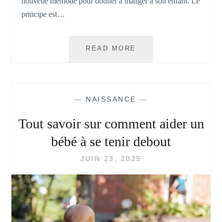
nouvelle méthode pour donner à manger à son enfant. Le
principe est…
NOS
READ MORE
CONSEILS
POUR
SAVOIR
COMMENT
—
NAISSANCE
—
COMMENCER
LA
Tout savoir sur comment aider un
DME
bébé à se tenir debout
JUIN 23, 2025