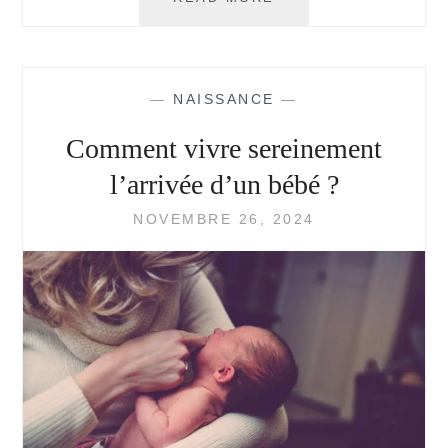
ERREURS
À
NE
PAS
—
NAISSANCE
—
FAIRE
LORS
Comment vivre sereinement
DU
CHOIX
l’arrivée d’un bébé ?
DU
PRÉNOM
NOVEMBRE 26, 2024
DE
VOTRE
ENFANT