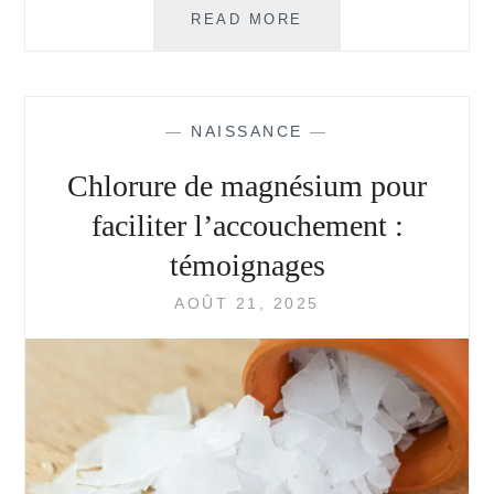
COMMENT
READ MORE
COMMENCER
LA
DIVERSIFICATION
ALIMENTAIRE
—
NAISSANCE
—
?
Chlorure de magnésium pour
faciliter l’accouchement :
témoignages
AOÛT 21, 2025