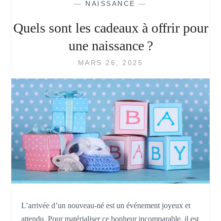
—
NAISSANCE
—
UN
BÉBÉ
Quels sont les cadeaux à offrir pour
À
SE
une naissance ?
TENIR
DEBOUT
MARS 26, 2025
L’arrivée d’un nouveau-né est un événement joyeux et
attendu. Pour matérialiser ce bonheur incomparable, il est