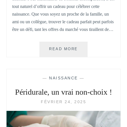
tout naturel d’offrir un cadeau pour célébrer cette
naissance. Que vous soyez un proche de la famille, un
ami ou un collègue, trouver le cadeau parfait peut parfois
être un défi, tant les offres du marché vous tiraillent de…
QUELS
READ MORE
SONT
LES
CADEAUX
À
—
NAISSANCE
—
OFFRIR
POUR
Péridurale, un vrai non-choix !
UNE
NAISSANCE ?
FÉVRIER 24, 2025