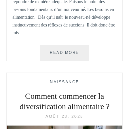
répondre de manière adéquate. Faisons le point des
besoins fondamentaux d’un nouveau-né. Les besoins en
alimentation Dès qu’il naît, le nouveau-né développe
instinctivement des réflexes de succions. Il doit donc être
mis…
ZOOM
READ MORE
SUR
LES
BESOINS
FONDAMENTAUX
—
NAISSANCE
—
D’UN
NOUVEAU-
Comment commencer la
NÉ
diversification alimentaire ?
AOÛT 23, 2025