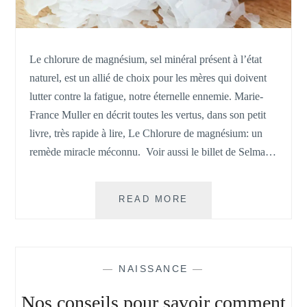
Le chlorure de magnésium, sel minéral présent à l’état
naturel, est un allié de choix pour les mères qui doivent
lutter contre la fatigue, notre éternelle ennemie. Marie-
France Muller en décrit toutes les vertus, dans son petit
livre, très rapide à lire, Le Chlorure de magnésium: un
remède miracle méconnu. Voir aussi le billet de Selma…
CHLORURE
READ MORE
DE
MAGNÉSIUM
POUR
FACILITER
—
NAISSANCE
—
L’ACCOUCHEMENT
:
Nos conseils pour savoir comment
TÉMOIGNAGES