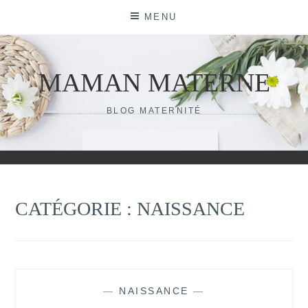
Skip
MENU
to
content
MAMAN MATERNE
BLOG MATERNITÉ
CATÉGORIE :
NAISSANCE
—
NAISSANCE
—