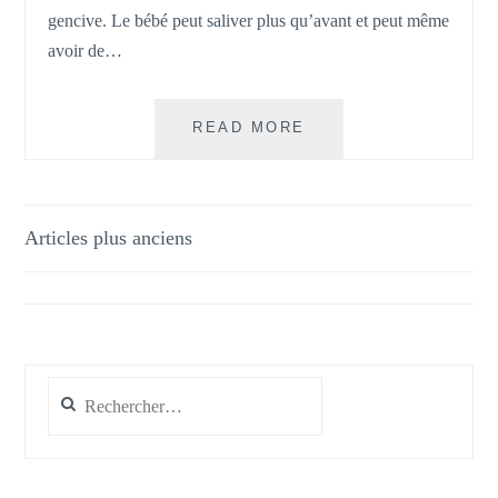
gencive. Le bébé peut saliver plus qu’avant et peut même
avoir de…
COMMENT
READ MORE
SOULAGER
LES
POUSSÉES
DENTAIRES
Navigation
Articles plus anciens
CHEZ
des
BÉBÉ ?
articles
Rechercher :