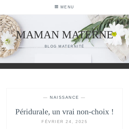
Skip
MENU
to
content
MAMAN MATERNE
BLOG MATERNITÉ
—
NAISSANCE
—
Péridurale, un vrai non-choix !
FÉVRIER 24, 2025