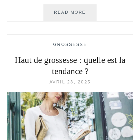
3
READ MORE
CONSEILS
POUR
SE
SENTIR
—
GROSSESSE
—
BELLE
ET
Haut de grossesse : quelle est la
FÉMININE
PENDANT
tendance ?
LA
GROSSESSE
AVRIL 23, 2025