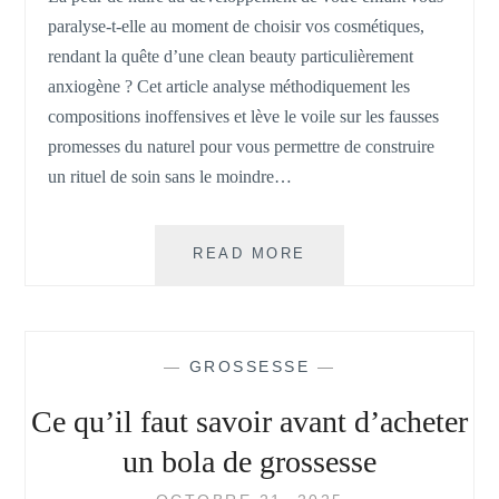
paralyse-t-elle au moment de choisir vos cosmétiques,
rendant la quête d’une clean beauty particulièrement
anxiogène ? Cet article analyse méthodiquement les
compositions inoffensives et lève le voile sur les fausses
promesses du naturel pour vous permettre de construire
un rituel de soin sans le moindre…
CLEAN
READ MORE
BEAUTY
:
DÉCRYPTER
LA
—
GROSSESSE
—
COMPOSITION
DES
Ce qu’il faut savoir avant d’acheter
SOINS
DE
un bola de grossesse
GROSSESSE