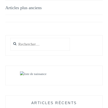
QUELLE
Navigation
Articles plus anciens
EST
des
LA
TENDANCE
articles
?
Rechercher :
ARTICLES RÉCENTS