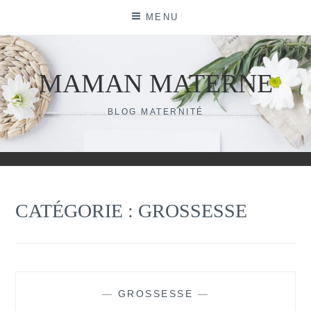
Skip
MENU
to
content
MAMAN MATERNE
BLOG MATERNITÉ
CATÉGORIE :
GROSSESSE
—
GROSSESSE
—