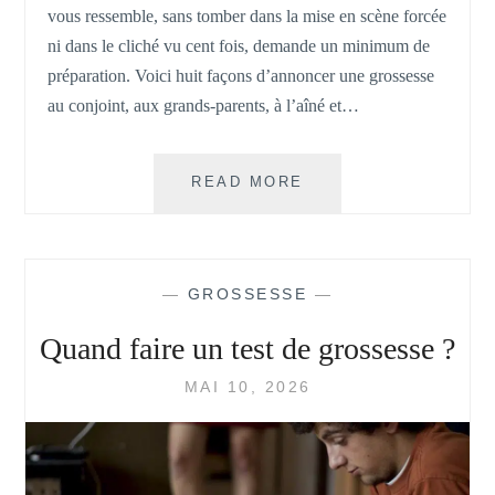
vous ressemble, sans tomber dans la mise en scène forcée
ni dans le cliché vu cent fois, demande un minimum de
préparation. Voici huit façons d’annoncer une grossesse
au conjoint, aux grands-parents, à l’aîné et…
ANNONCE
READ MORE
DE
GROSSESSE
:
8
—
GROSSESSE
—
IDÉES
ORIGINALES
Quand faire un test de grossesse ?
POUR
LE
MAI 10, 2026
DIRE
AU
FUTUR
PAPA