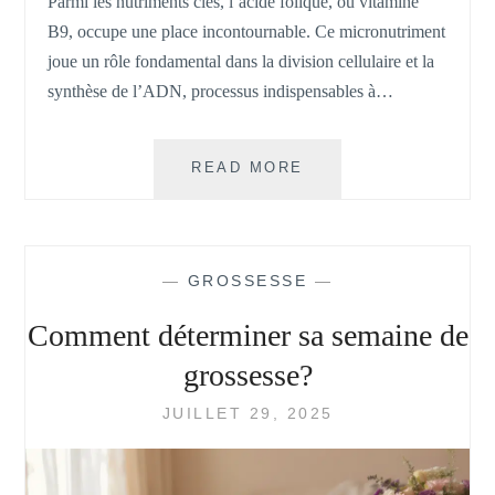
Parmi les nutriments clés, l’acide folique, ou vitamine
B9, occupe une place incontournable. Ce micronutriment
joue un rôle fondamental dans la division cellulaire et la
synthèse de l’ADN, processus indispensables à…
POURQUOI
READ MORE
FAUT-
IL
PRENDRE
DE
—
GROSSESSE
—
L’ACIDE
FOLIQUE
Comment déterminer sa semaine de
PENDANT
LA
grossesse?
GROSSESSE
?
JUILLET 29, 2025