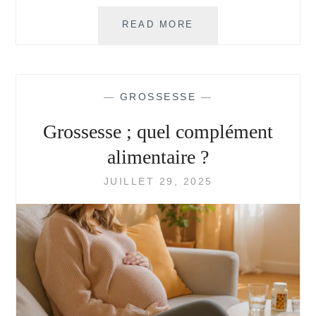
CE
READ MORE
QU’IL
FAUT
SAVOIR
AVANT
—
GROSSESSE
—
D’ACHETER
UN
Grossesse ; quel complément
BOLA
DE
alimentaire ?
GROSSESSE
JUILLET 29, 2025