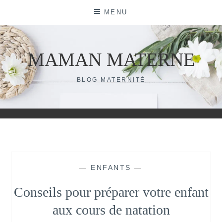
Skip
MENU
to
content
MAMAN MATERNE
BLOG MATERNITÉ
—
ENFANTS
—
Conseils pour préparer votre enfant
aux cours de natation