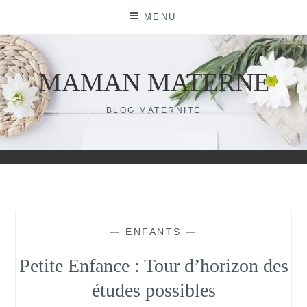
Skip
MENU
to
content
MAMAN MATERNE
BLOG MATERNITÉ
—
ENFANTS
—
Petite Enfance : Tour d’horizon des
études possibles