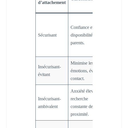
d’attachement
séparatio
Meilleure
Confiance en la
régulation 
Sécurisant
disponibilité des
émotions,
parents.
anxiété
modérée.
Minimise les
Réactions
Insécurisant-
émotions, évite le
d’indiffére
évitant
contact.
ou retrait.
Anxiété élevée,
Angoisse
Insécurisant-
recherche
intense et
ambivalent
constante de
pleurs
proximité.
fréquents.
Difficultés