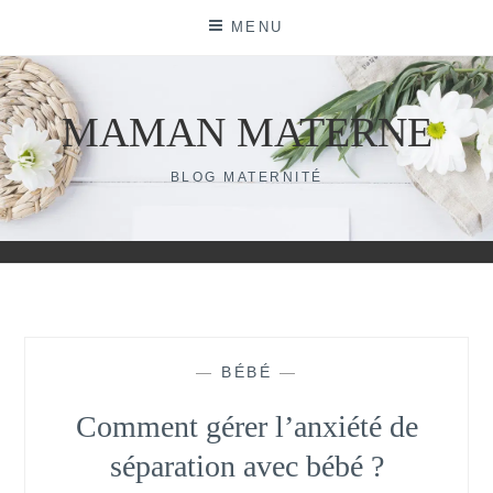
Skip
MENU
to
content
MAMAN MATERNE
BLOG MATERNITÉ
—
BÉBÉ
—
Comment gérer l’anxiété de
séparation avec bébé ?