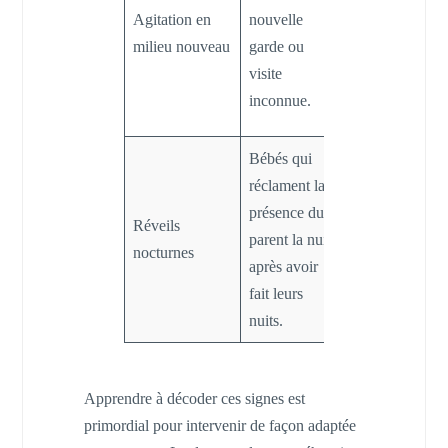
avance et
Agitation en
nouvelle
rester
milieu nouveau
garde ou
présent pour
visite
un temps
inconnue.
d’adaptation.
Bébés qui
Utiliser des
réclament la
rituels de
présence du
Réveils
coucher
parent la nuit
nocturnes
rassurants et
après avoir
un doudou
fait leurs
familier.
nuits.
Apprendre à décoder ces signes est
primordial pour intervenir de façon adaptée