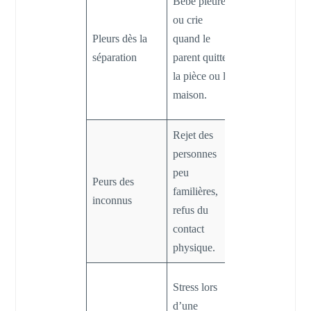
Bébé pleure
doucement
ou crie
en
Pleurs dès la
quand le
expliquant le
séparation
parent quitte
départ et
la pièce ou la
revenir
maison.
rapidement.
Rejet des
Intégrer
personnes
doucement
peu
Peurs des
des visiteurs
familières,
inconnus
connus, ne
refus du
pas forcer le
contact
contact.
physique.
Présenter
Stress lors
l’endroit en
d’une