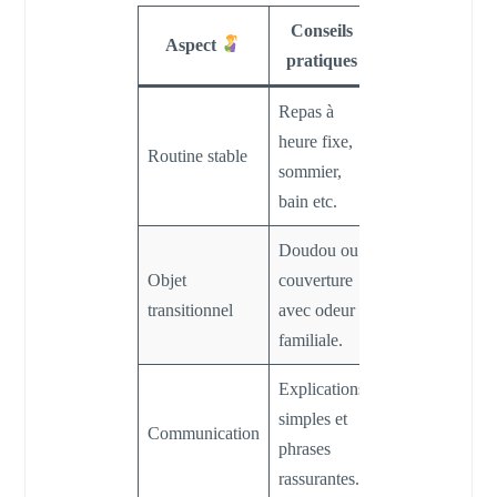
Conseils
Bénéfices pour
Aspect
pratiques
bébé
Repas à
heure fixe,
Sécurité,
Routine stable
sommier,
prévisibilité.
bain etc.
Doudou ou
Réconfort lors
Objet
couverture
des moments
transitionnel
avec odeur
de solitude.
familiale.
Explications
Compréhension
simples et
de la situation,
Communication
phrases
réduction du
rassurantes.
stress.