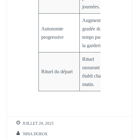
progressive.
journées.
Augmentation
Adaptation
Autonomie
gradée du
durable à la
progressive
temps passé à
séparation.
la garderie.
Rituel
Sécurisation
rassurant
Rituel du départ
baisse du
établi chaque
stress.
matin.
JUILLET 29, 2025
NINA DUROX