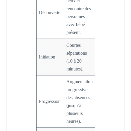
lieux et
Familiariser
rencontre des
bébé avec le
Découverte
personnes
nouvel
avec bébé
environnement.
présent.
Courtes
Apprendre que
séparations
Initiation
le départ est
(10 à 20
temporaire.
minutes).
Augmentation
progressive
Renforcer la
des absences
Progression
confiance dans
(jusqu’à
le retour.
plusieurs
heures).