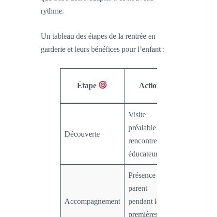
rythme.
Un tableau des étapes de la rentrée en
garderie et leurs bénéfices pour l’enfant :
Impact su
Étape
Action
bébé
Visite
Moins de
préalable et
surprise,
Découverte
rencontre des
meilleure
éducateurs.
confiance.
Présence du
Soutien
parent
émotionnel,
Accompagnement
pendant les
habituation
premières