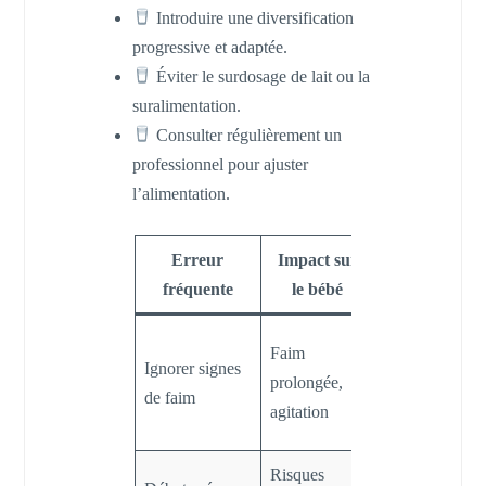
Introduire une diversification
progressive et adaptée.
Éviter le surdosage de lait ou la
suralimentation.
Consulter régulièrement un
professionnel pour ajuster
l’alimentation.
Erreur
Impact sur
Solution
fréquente
le bébé
recommandé
Observer et
Faim
Ignorer signes
répondre à ses
prolongée,
de faim
besoins
agitation
rapidement
Risques
Suivre les