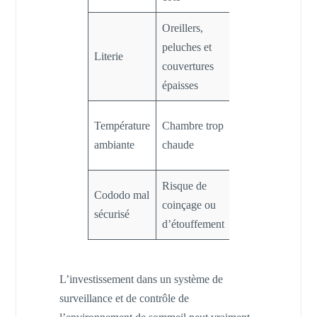
Oreillers,
M
peluches et
Risque
Literie
d
couvertures
d’étouffement
u
épaisses
1
Température
Chambre trop
Surchauffe,
a
ambiante
chaude
inconfort
a
Risque de
Cododo mal
Accidents
B
coinçage ou
sécurisé
nocturnes
e
d’étouffement
L’investissement dans un système de
surveillance et de contrôle de