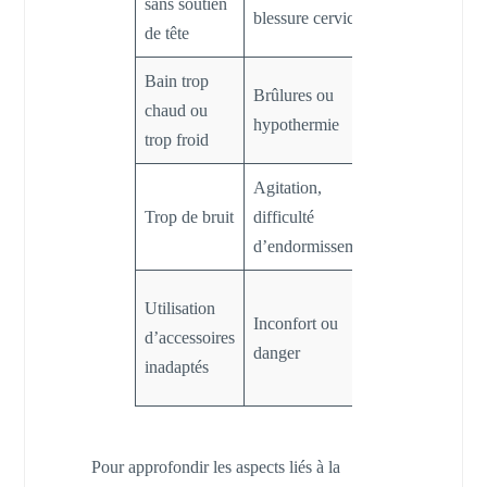
sans soutien
blessure cervicale
BabyBjörn a
de tête
Bain trop
Brûlures ou
Thermomètre
chaud ou
hypothermie
indispensabl
trop froid
Agitation,
Environneme
Trop de bruit
difficulté
calmes favor
d’endormissement
Privilégier
Utilisation
Inconfort ou
marques
d’accessoires
danger
reconnues 
inadaptés
Dorel
Pour approfondir les aspects liés à la