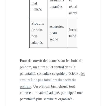
Irritations
et
régulièrem
mal
cutanées
réactions
et choisir
utilisés
allergiques
Totsbots
Produits
Allergies,
Utiliser
de soin
Inconfort
peau
Tigex,
non
bébé
sèche
Mothercar
adaptés
Pour découvrir des astuces sur le choix du
prénom, un autre sujet central dans la
parentalité, consultez ce guide précieux :
les
erreurs à ne pas faire lors du choix du
prénom
. Un prénom bien choisi, tout
comme un matériel adapté, participe à une
parentalité plus sereine et organisée.