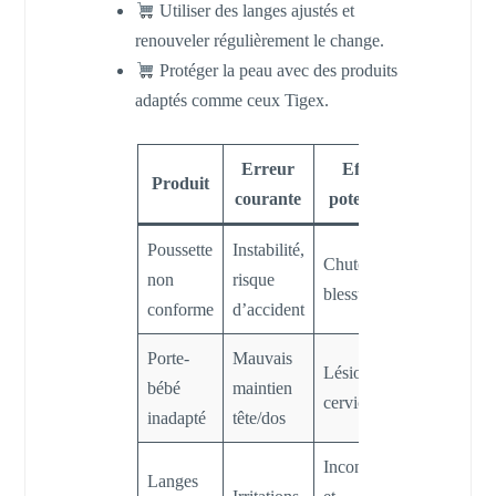
Utiliser des langes ajustés et
renouveler régulièrement le change.
Protéger la peau avec des produits
adaptés comme ceux Tigex.
Erreur
Effet
Produit
Conseil
courante
potentiel
Poussette
Instabilité,
Privilégier
Chutes,
non
risque
Graco ou
blessures
conforme
d’accident
Chicco
Porte-
Mauvais
Lésion
BabyBjörn
bébé
maintien
cervicale
recomman
inadapté
tête/dos
Inconfort
Changer
Langes