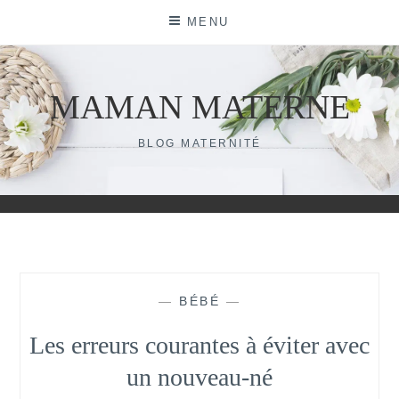
Skip
MENU
to
content
MAMAN MATERNE
BLOG MATERNITÉ
—
BÉBÉ
—
Les erreurs courantes à éviter avec
un nouveau-né