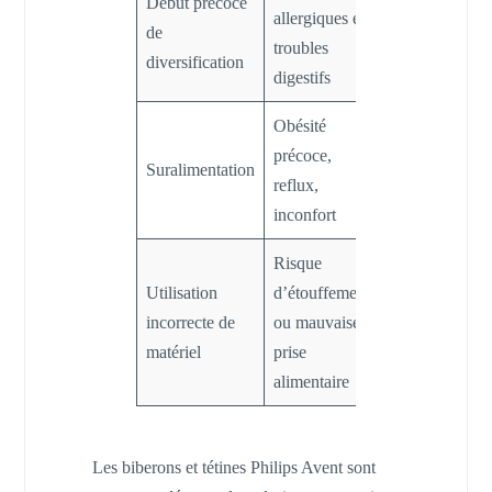
Début précoce
allergiques et
recommandati
de
troubles
actuelles (6 mo
diversification
digestifs
env.)
Obésité
Respect des
précoce,
Suralimentation
quantités et
reflux,
rythme
inconfort
Risque
Choisir des
Utilisation
d’étouffement
marques
incorrecte de
ou mauvaise
reconnues
matériel
prise
comme Pamper
alimentaire
Mothercare
Les biberons et tétines Philips Avent sont