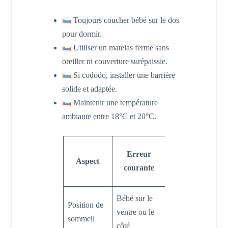
Toujours coucher bébé sur le dos
pour dormir.
Utiliser un matelas ferme sans
oreiller ni couverture surépaissie.
Si cododo, installer une barrière
solide et adaptée.
Maintenir une température
ambiante entre 18°C et 20°C.
Erreur
Aspect
Conséquence
courante
Bébé sur le
C
Position de
Risque élevé
ventre ou le
d
sommeil
de SMSN
côté
s