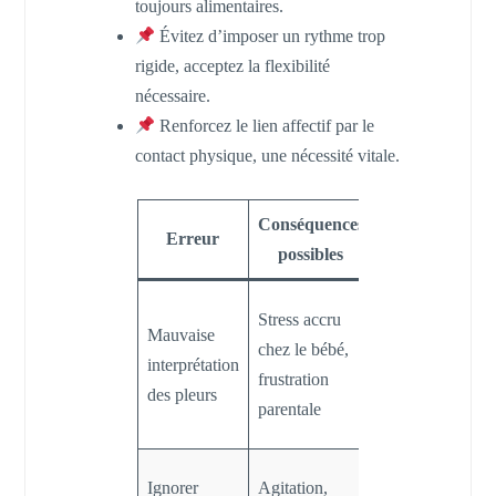
toujours alimentaires.
Évitez d’imposer un rythme trop
rigide, acceptez la flexibilité
nécessaire.
Renforcez le lien affectif par le
contact physique, une nécessité vitale.
Conséquences
Solution
Erreur
possibles
recommandée
Apprendre à
Stress accru
Mauvaise
différencier les
chez le bébé,
interprétation
types de pleurs
frustration
des pleurs
et y répondre
parentale
adéquatement
Mettre bébé au
Ignorer
Agitation,