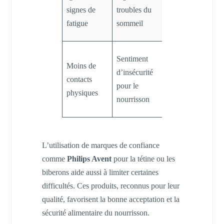
calme dès les
signes de
troubles du
premiers
fatigue
sommeil
signes
Portage avec
Sentiment
Moins de
BabyBjörn et
d’insécurité
contacts
moments
pour le
physiques
câlins
nourrisson
fréquents
L’utilisation de marques de confiance
comme
Philips Avent
pour la tétine ou les
biberons aide aussi à limiter certaines
difficultés. Ces produits, reconnus pour leur
qualité, favorisent la bonne acceptation et la
sécurité alimentaire du nourrisson.