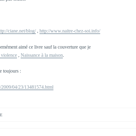
ttp://ciane.net/blog/
,
http://www.naitre-chez-soi.info/
ormément aimé ce livre sauf la couverture que je
 violence
,
Naissance à la maison
.
 toujours :
es/2009/04/23/13481574.html
E