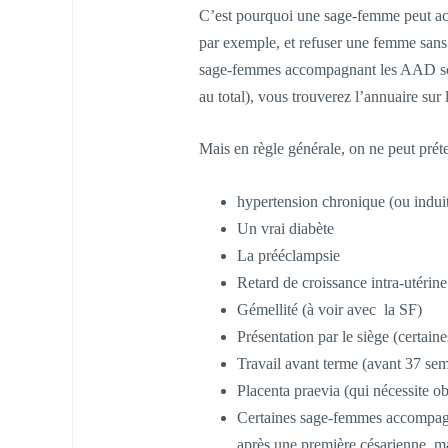
C’est pourquoi une sage-femme peut acc
par exemple, et refuser une femme sans 
sage-femmes accompagnant les AAD son
au total), vous trouverez l’annuaire sur
Mais en règle générale, on ne peut prét
hypertension chronique (ou induit
Un vrai diabète
La prééclampsie
Retard de croissance intra-utérine
Gémellité (à voir avec la SF)
Présentation par le siège (certai
Travail avant terme (avant 37 se
Placenta praevia (qui nécessite o
Certaines sage-femmes accompagn
après une première césarienne, ma