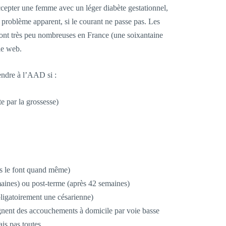
epter une femme avec un léger diabète gestationnel,
problème apparent, si le courant ne passe pas. Les
t très peu nombreuses en France (une soixantaine
 le web.
endre à l’AAD si :
e par la grossesse)
nes le font quand même)
maines) ou post-terme (après 42 semaines)
bligatoirement une césarienne)
ent des accouchements à domicile par voie basse
is pas toutes.