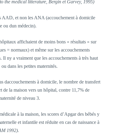
to the medical litterature, Bergin et Garvey, 1995)
les AAD, et non les ANA (accouchement à domicile
 ou dun médecin).
ôpitaux affichaient de moins bons « résultats » sur
ques = normaux) et même sur les accouchements
. Il ny a vraiment que les accouchements à très haut
, ou dans les petites maternités.
cas daccouchements à domicile, le nombre de transfert
ert de la maison vers un hôpital, contre 11,7% de
maternité de niveau 3.
 médicale à la maison, les scores d’Apgar des bébés y
maternelle et infantile est réduite en cas de naissance à
 AM 1992).