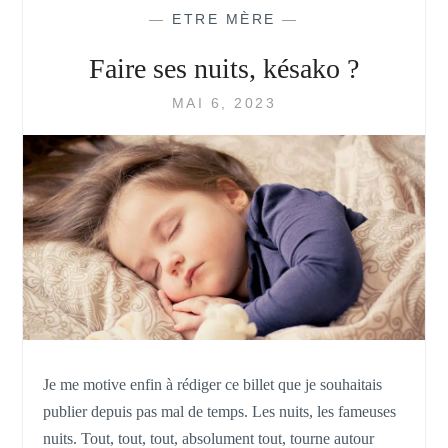
NOCIVES
—
ETRE MÈRE
—
GRÂCE
AU
Faire ses nuits, késako ?
PATCH
FAZ
MAI 6, 2023
UP
Je me motive enfin à rédiger ce billet que je souhaitais
publier depuis pas mal de temps. Les nuits, les fameuses
nuits. Tout, tout, tout, absolument tout, tourne autour