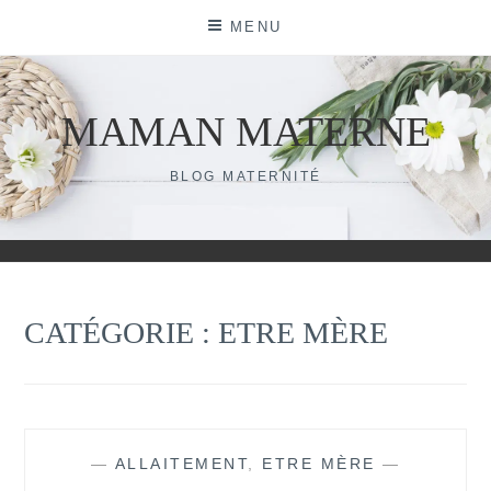
Skip
MENU
to
content
MAMAN MATERNE
BLOG MATERNITÉ
CATÉGORIE :
ETRE MÈRE
—
ALLAITEMENT
,
ETRE MÈRE
—