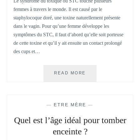
Le syndrome du toxique ou STC touche plusieurs
femmes à travers le monde. Il est causé par le
staphylocoque doré, une toxine naturellement présente
dans le vagin. Pour qu’une femme développe les
symptômes du STC, il faut d’abord qu’elle soit porteuse
de cette toxine et qu’il y ait ensuite un contact prolongé
des cups et…
CULOTTE
READ MORE
MENSTRUELLE :
LA
MEILLEURE
SOLUTION
—
ETRE MÈRE
—
POUR
ÉVITER
Quel est l’âge idéal pour tomber
LE
SYNDROME
enceinte ?
DU