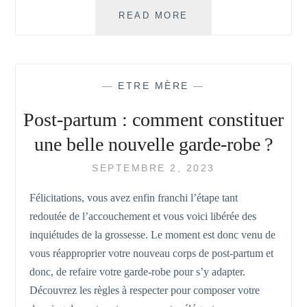
QUEL
READ MORE
EST
L’ÂGE
IDÉAL
POUR
—
ETRE MÈRE
—
TOMBER
ENCEINTE
Post-partum : comment constituer
?
une belle nouvelle garde-robe ?
SEPTEMBRE 2, 2023
Félicitations, vous avez enfin franchi l’étape tant
redoutée de l’accouchement et vous voici libérée des
inquiétudes de la grossesse. Le moment est donc venu de
vous réapproprier votre nouveau corps de post-partum et
donc, de refaire votre garde-robe pour s’y adapter.
Découvrez les règles à respecter pour composer votre