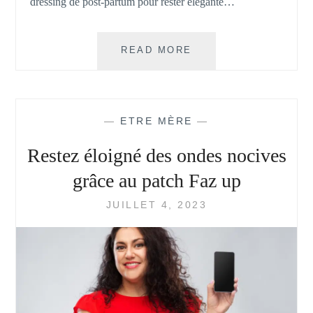
dressing de post-partum pour rester élégante…
POST-
READ MORE
PARTUM
:
COMMENT
CONSTITUER
—
ETRE MÈRE
—
UNE
BELLE
Restez éloigné des ondes nocives
NOUVELLE
GARDE-
grâce au patch Faz up
ROBE ?
JUILLET 4, 2023